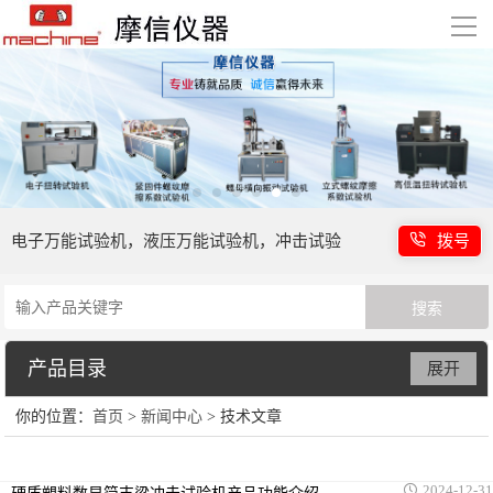
导
航
首页
产品展示
技术支持
电子万能试验机，液压万能试验机，冲击试验
拨号
客户案例
机等
新闻中心
产品目录
展开
关于我们
你的位置：
首页
>
新闻中心
> 技术文章
电子万能试验机
联系我们
液压万能试验机
2024-12-31