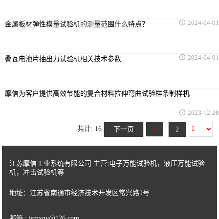
计量箱检测仪器
2024-04-01
金属板材弹性模量试验机的测量范围什么特点？
微机控制液压压力试验机
生物材料试验机
2024-04-01
叠瓦电池片抽出力试验机相关技术参数
复合传感器式螺纹摩擦系数试验机
摩信为客户提供高效节能的复合材料拉伸弯曲试验样条制样机
原位拉伸试验机
2023-12-28
洛氏硬度计
共计: 16
1
下一页
2
江苏摩信工业系统有限公司 主营:电子万能试验机，液压万能试验
机，冲击试验机等
地址：江苏省南通市经济技术开发区常兴路1号
邮箱 : jsmxgy@126.com